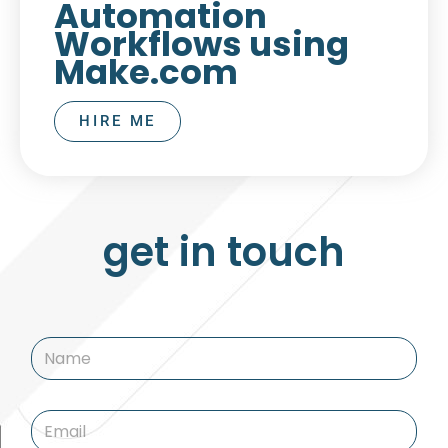
Automation
Workflows using
Make.com
HIRE ME
get in touch
N
a
m
e
E
*
m