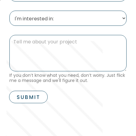
a
i
I
l
'
*
m
i
n
T
t
e
e
l
r
l
e
m
s
e
t
a
If you don’t know what you need, don’t worry. Just flick
e
b
me a message and we'll figure it out.
d
o
i
u
n
t
SUBMIT
:
y
o
u
r
p
r
o